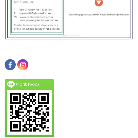
@pgbfoods