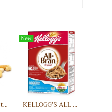
New
Half Cashew Nuts เม็ดมะม่วงหิมพานต์แบ่งครึ่ง
KELLOGG’S ALL BRAN อาหารเช้า