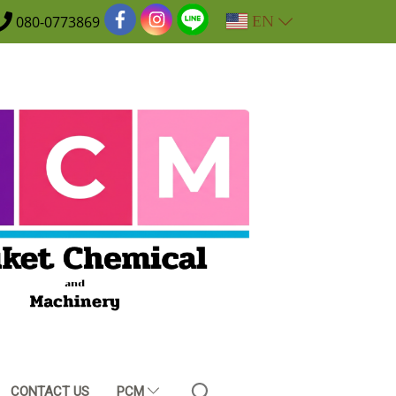
EN
080-0773869
CONTACT US
PCM