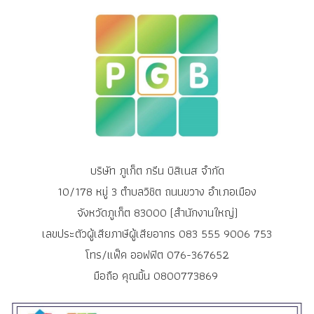
บริษัท ภูเก็ต กรีน บิสิเนส จำกัด
10/178 หมู่ 3 ตำบลวิชิต ถนนขวาง อำเภอเมือง
จังหวัดภูเก็ต 83000 (สำนักงานใหญ่)
เลขประตัวผู้เสียภาษีผู้เสียอากร 083 555 9006 753
โทร/แฟ็ค ออฟฟิต 076-367652
มือถือ คุณมิ้น 0800773869