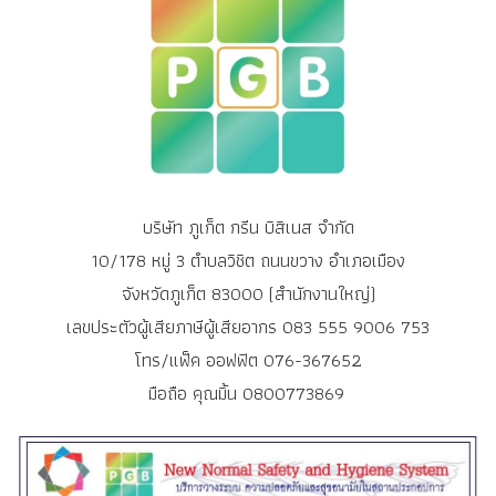
บริษัท ภูเก็ต กรีน บิสิเนส จำกัด
10/178 หมู่ 3 ตำบลวิชิต ถนนขวาง อำเภอเมือง
จังหวัดภูเก็ต 83000 (สำนักงานใหญ่)
เลขประตัวผู้เสียภาษีผู้เสียอากร 083 555 9006 753
โทร/แฟ็ค ออฟฟิต 076-367652
มือถือ คุณมิ้น 0800773869