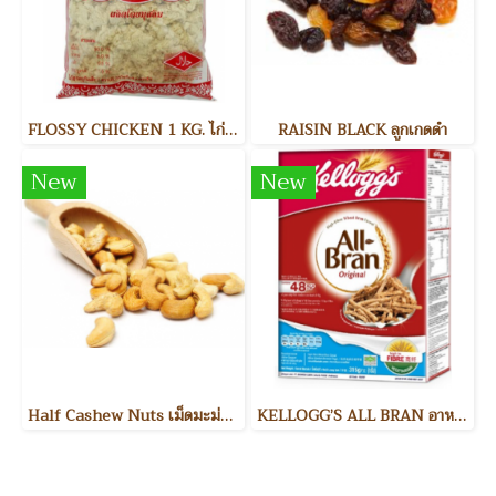
FLOSSY CHICKEN 1 KG. ไก่หยอง
RAISIN BLACK ลูกเกดดำ
New
New
Half Cashew Nuts เม็ดมะม่วงหิมพานต์แบ่งครึ่ง
KELLOGG’S ALL BRAN อาหารเช้า