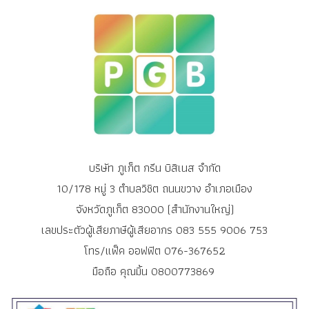
บริษัท ภูเก็ต กรีน บิสิเนส จำกัด
10/178 หมู่ 3 ตำบลวิชิต ถนนขวาง อำเภอเมือง
จังหวัดภูเก็ต 83000 (สำนักงานใหญ่)
เลขประตัวผู้เสียภาษีผู้เสียอากร 083 555 9006 753
โทร/แฟ็ค ออฟฟิต 076-367652
มือถือ คุณมิ้น 0800773869