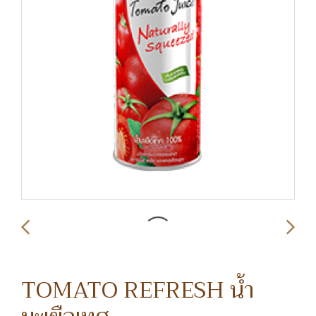
TOMATO REFRESH น้ำ