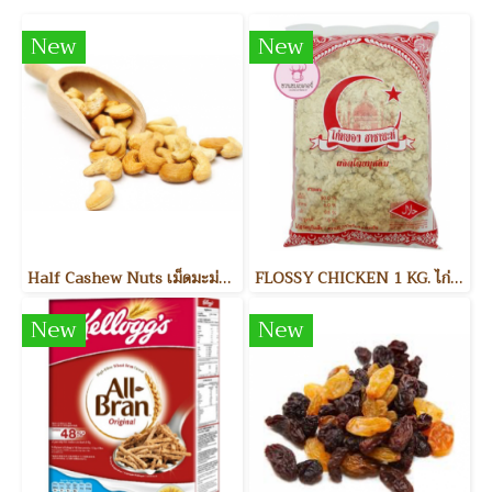
New
New
Half Cashew Nuts เม็ดมะม่วงหิมพานต์แบ่งครึ่ง
FLOSSY CHICKEN 1 KG. ไก่หยอง
New
New