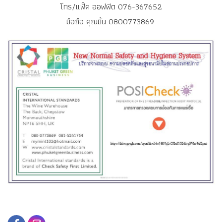
โทร/แฟ็ค ออฟฟิต 076-367652
มือถือ คุณมิ้น 0800773869