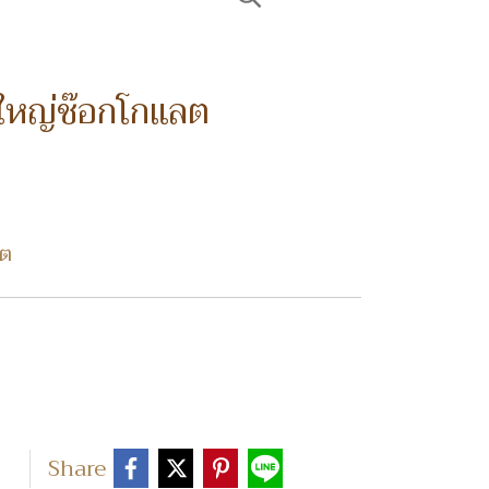
ใหญ่ช๊อกโกแลต
ลต
Share