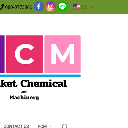
EN
080-0773869
CONTACT US
PCM