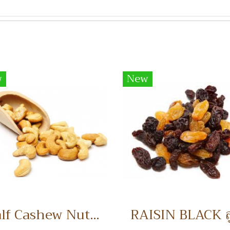
w
New
Half Cashew Nuts เม็ดมะม่วงหิมพานต์แบ่งครึ่ง