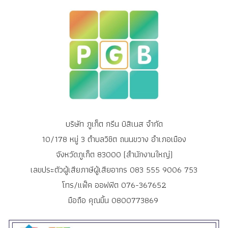
บริษัท ภูเก็ต กรีน บิสิเนส จำกัด
10/178 หมู่ 3 ตำบลวิชิต ถนนขวาง อำเภอเมือง
จังหวัดภูเก็ต 83000 (สำนักงานใหญ่)
เลขประตัวผู้เสียภาษีผู้เสียอากร 083 555 9006 753
โทร/แฟ็ค ออฟฟิต 076-367652
มือถือ คุณมิ้น 0800773869