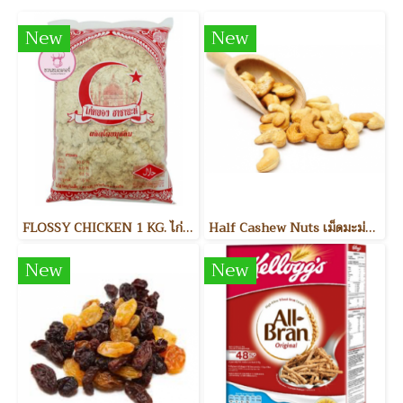
New
New
FLOSSY CHICKEN 1 KG. ไก่หยอง
Half Cashew Nuts เม็ดมะม่วงหิมพานต์แบ่งครึ่ง
New
New