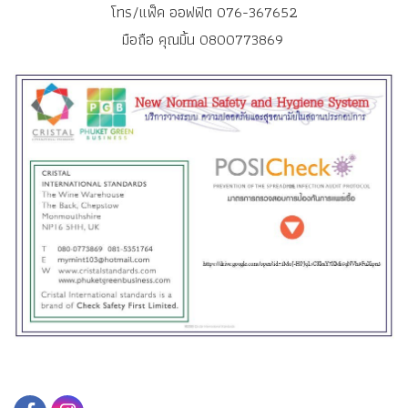
โทร/แฟ็ค ออฟฟิต 076-367652
มือถือ คุณมิ้น 0800773869