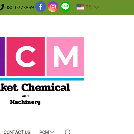
EN
080-0773869
CONTACT US
PCM