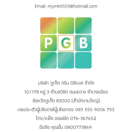
Email: mymint103@hotmail.com
บริษัท ภูเก็ต กรีน บิสิเนส จำกัด
10/178 หมู่ 3 ตำบลวิชิต ถนนขวาง อำเภอเมือง
จังหวัดภูเก็ต 83000 (สำนักงานใหญ่)
เลขประตัวผู้เสียภาษีผู้เสียอากร 083 555 9006 753
โทร/แฟ็ค ออฟฟิต 076-367652
มือถือ คุณมิ้น 0800773869