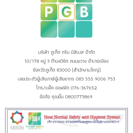
บริษัท ภูเก็ต กรีน บิสิเนส จำกัด
10/178 หมู่ 3 ตำบลวิชิต ถนนขวาง อำเภอเมือง
จังหวัดภูเก็ต 83000 (สำนักงานใหญ่)
เลขประตัวผู้เสียภาษีผู้เสียอากร 083 555 9006 753
โทร/แฟ็ค ออฟฟิต 076-367652
มือถือ คุณมิ้น 0800773869