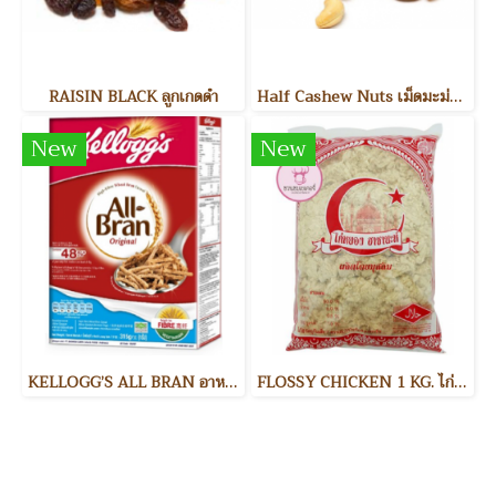
RAISIN BLACK ลูกเกดดำ
Half Cashew Nuts เม็ดมะม่วงหิมพานต์แบ่งครึ่ง
New
New
KELLOGG’S ALL BRAN อาหารเช้า
FLOSSY CHICKEN 1 KG. ไก่หยอง