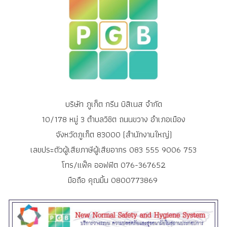
บริษัท ภูเก็ต กรีน บิสิเนส จำกัด
10/178 หมู่ 3 ตำบลวิชิต ถนนขวาง อำเภอเมือง
จังหวัดภูเก็ต 83000 (สำนักงานใหญ่)
เลขประตัวผู้เสียภาษีผู้เสียอากร 083 555 9006 753
โทร/แฟ็ค ออฟฟิต 076-367652
มือถือ คุณมิ้น 0800773869