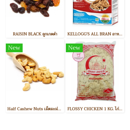
RAISIN BLACK ลูกเกดดำ
KELLOGG’S ALL BRAN อาหารเช้า
New
New
Half Cashew Nuts เม็ดมะม่วงหิมพานต์แบ่งครึ่ง
FLOSSY CHICKEN 1 KG. ไก่หยอง