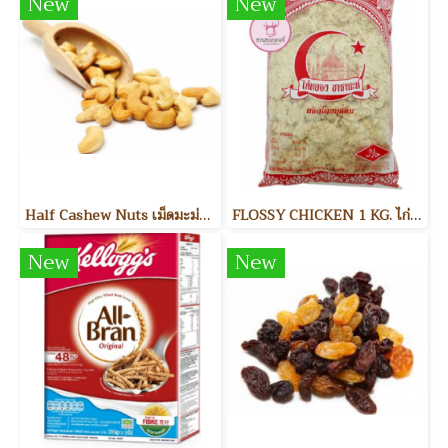
New
New
Half Cashew Nuts เม็ดมะม่วงหิมพานต์แบ่งครึ่ง
FLOSSY CHICKEN 1 KG. ไก่หยอง
New
New