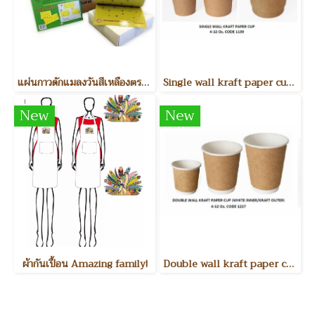
แผ่นกาวดักแมลงวันสีเหลืองตรากระต่าย Insect traps
Single wall kraft paper cup แก้วกระดาษรักษ์โลกหน้าเดียว
New
New
ผ้ากันเปื้อน Amazing family!
Double wall kraft paper cup (white inner - kraft outer) แก้วกระดาษรักษ์โลกสองชั้น