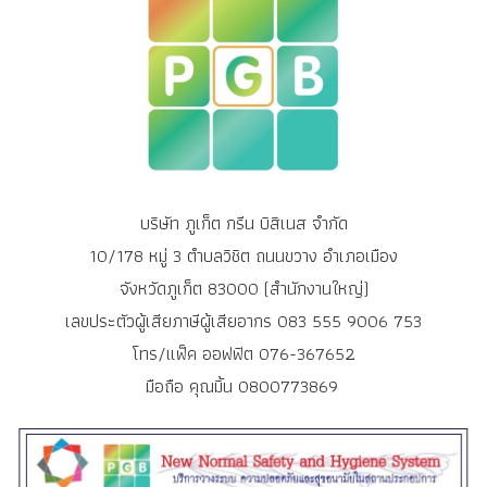
บริษัท ภูเก็ต กรีน บิสิเนส จำกัด
10/178 หมู่ 3 ตำบลวิชิต ถนนขวาง อำเภอเมือง
จังหวัดภูเก็ต 83000 (สำนักงานใหญ่)
เลขประตัวผู้เสียภาษีผู้เสียอากร 083 555 9006 753
โทร/แฟ็ค ออฟฟิต 076-367652
มือถือ คุณมิ้น 0800773869