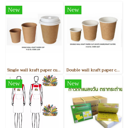
New
New
Single wall kraft paper cup แก้วกระดาษรักษ์โลกหน้าเดียว
Double wall kraft paper cup (white inner - kraft outer) แก้วกระดาษรักษ์โลกสองชั้น
New
New