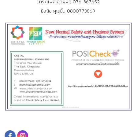
โทร/แฟ็ค ออฟฟิต 076-367652
มือถือ คุณมิ้น 0800773869