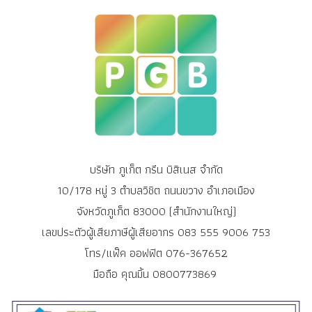
บริษัท ภูเก็ต กรีน บิสิเนส จำกัด
10/178 หมู่ 3 ตำบลวิชิต ถนนขวาง อำเภอเมือง
จังหวัดภูเก็ต 83000 (สำนักงานใหญ่)
เลขประตัวผู้เสียภาษีผู้เสียอากร 083 555 9006 753
โทร/แฟ็ค ออฟฟิต 076-367652
มือถือ คุณมิ้น 0800773869