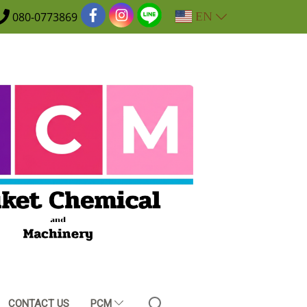
EN
080-0773869
CONTACT US
PCM