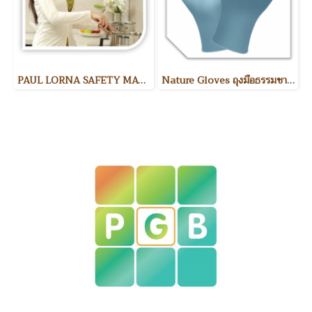
PAUL LORNA SAFETY MASK หน้ากากป้องกันขณะทำอาหาร และงานช่าง
Nature Gloves ถุงมือธรรมชาติ / 50 pairs.