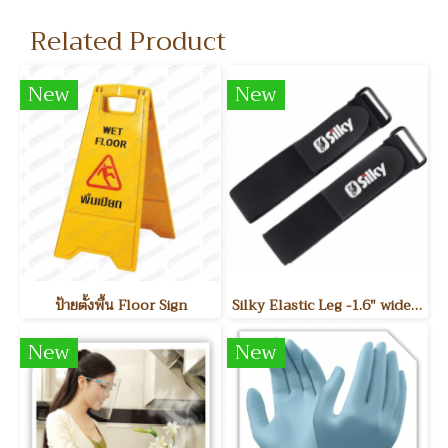
Related Product
New
New
ป้ายตั้งพื้น Floor Sign
Silky Elastic Leg -1.6" wide, 24" long " -2 PCS/SET
New
New