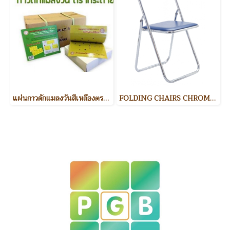
แผ่นกาวดักแมลงวันสีเหลืองตรากระต่าย Insect traps
FOLDING CHAIRS CHROME PLATED FRAME & PAINTED FRAME เก้าอี้พับอเนกประสค์แบบมีหูเกี่ยว สามารถต่อเป็นแถวเดียวกันได้ โครงขามีทั้งแบบชุบโครเมี่ยม และพ่นสี