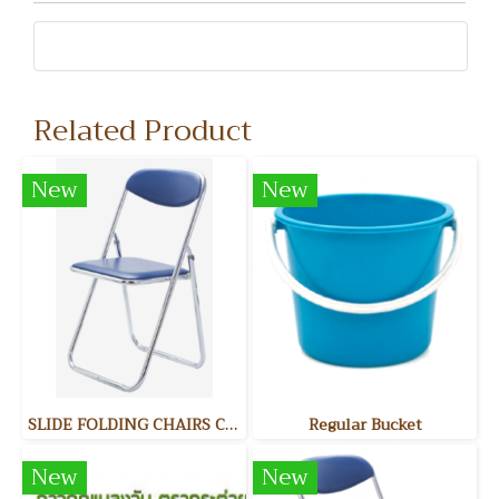
Related Product
New
New
SLIDE FOLDING CHAIRS CHROME PLATED FRAME & PAINTED FRAME เก้าอี้พับอเนกประสงค์ มีน้ำหนักเบา ขาสไลด์ ปลอดภัยขณะพับเก็บ โครงขามีทั้งแบบชุบโครเมี่ยม และพ่นสี
Regular Bucket
New
New