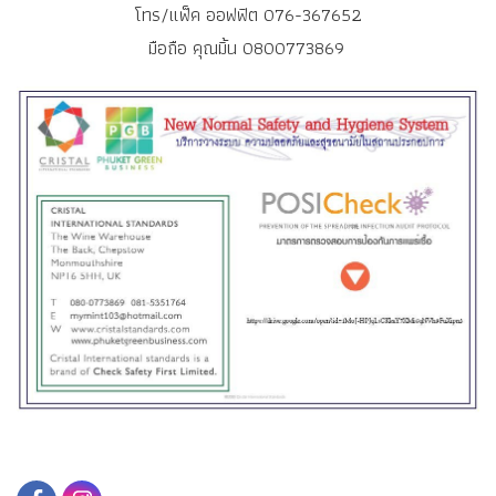
โทร/แฟ็ค ออฟฟิต 076-367652
มือถือ คุณมิ้น 0800773869