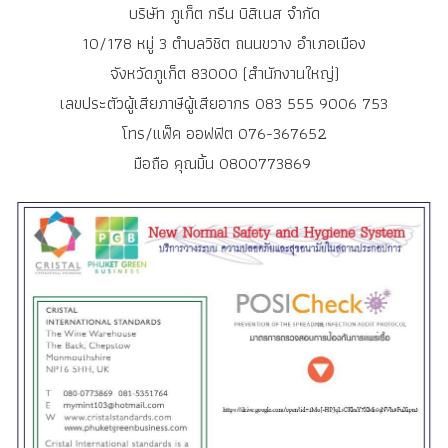
บริษัท ภูเก็ต กรีน บิสิเนส จำกัด
10/178 หมู่ 3 ตำบลวิชิต ถนนขวาง อำเภอเมือง
จังหวัดภูเก็ต 83000 (สำนักงานใหญ่)
เลขประตัวผู้เสียภาษีผู้เสียอากร 083 555 9006 753
โทร/แฟ็ค ออฟฟิต 076-367652
มือถือ คุณมิ้น 0800773869