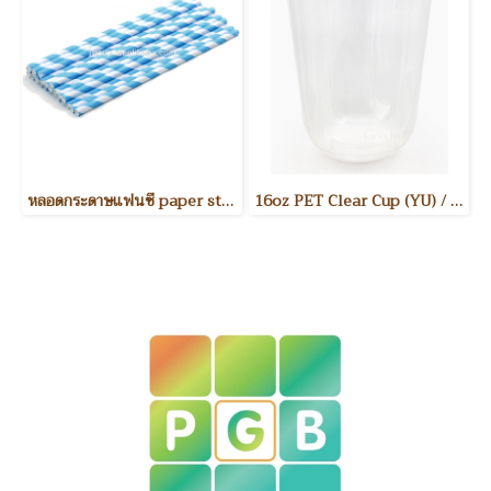
หลอดกระดาษแฟนซี paper straw
16oz PET Clear Cup (YU) / แก้วพลาสติกใส PET 16 ออนซ์ รุ่น YU ขนาดสินค้า : Dia. 90mm 50ชิ้น/แพค 1,000ชิ้น/ลัง