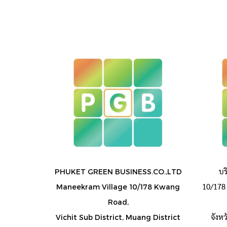
บร
PHUKET GREEN BUSINESS.CO.,LTD
10/178 
Maneekram Village 10/178 Kwang
Road,
จังห
Vichit Sub District, Muang District