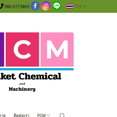
TH
080-0773869
กาล
ติดต่อเรา
PCM