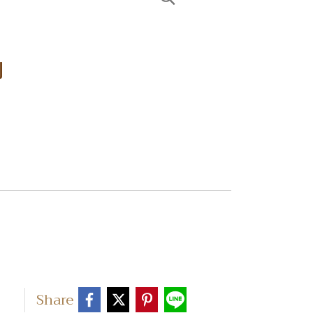
ป
Share