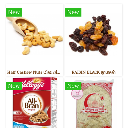
New
New
Half Cashew Nuts เม็ดมะม่วงหิมพานต์แบ่งครึ่ง
RAISIN BLACK ลูกเกดดำ
New
New