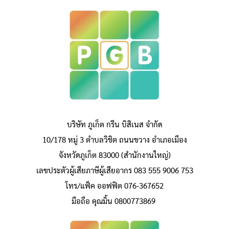
บริษัท ภูเก็ต กรีน บิสิเนส จำกัด
10/178 หมู่ 3 ตำบลวิชิต ถนนขวาง อำเภอเมือง
จังหวัดภูเก็ต 83000 (สำนักงานใหญ่)
เลขประตัวผู้เสียภาษีผู้เสียอากร 083 555 9006 753
โทร/แฟ็ค ออฟฟิต 076-367652
มือถือ คุณมิ้น 0800773869