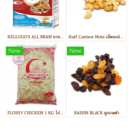
KELLOGG’S ALL BRAN อาหารเช้า
Half Cashew Nuts เม็ดมะม่วงหิมพานต์แบ่งครึ่ง
New
New
FLOSSY CHICKEN 1 KG. ไก่หยอง
RAISIN BLACK ลูกเกดดำ