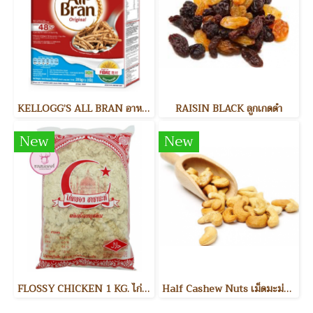
KELLOGG’S ALL BRAN อาหารเช้า
RAISIN BLACK ลูกเกดดำ
New
New
FLOSSY CHICKEN 1 KG. ไก่หยอง
Half Cashew Nuts เม็ดมะม่วงหิมพานต์แบ่งครึ่ง