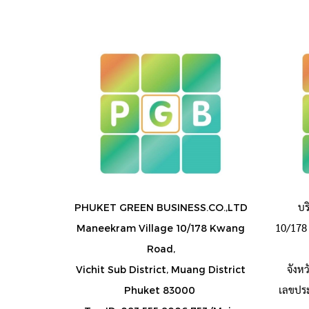
บร
PHUKET GREEN BUSINESS.CO.,LTD
10/178 
Maneekram Village 10/178 Kwang
Road,
จังห
Vichit Sub District, Muang District
เลขประต
Phuket 83000