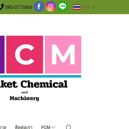
TH
080-0773869
กาล
ติดต่อเรา
PCM