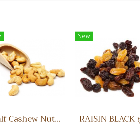
w
New
Half Cashew Nuts เม็ดมะม่วงหิมพานต์แบ่งครึ่ง