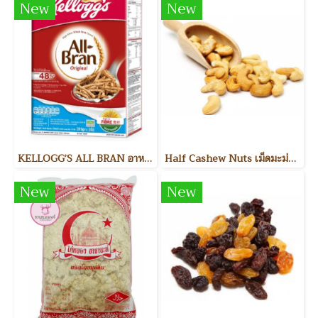
New
New
KELLOGG’S ALL BRAN อาหารเช้า
Half Cashew Nuts เม็ดมะม่วงหิมพานต์แบ่งครึ่ง
New
New