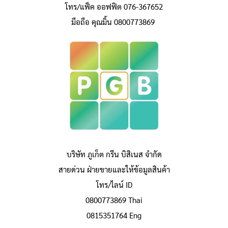
โทร/แฟ็ค ออฟฟิต 076-367652
มือถือ คุณมิ้น 0800773869
บริษัท ภูเก็ต กรีน บิสิเนส จำกัด
สายด่วน ฝ่ายขายและให้ข้อมูลสินค้า
โทร/ไลน์ ID
0800773869 Thai
0815351764 Eng