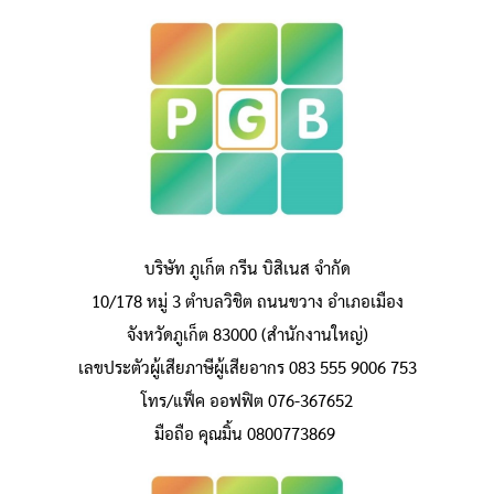
บริษัท ภูเก็ต กรีน บิสิเนส จำกัด
10/178 หมู่ 3 ตำบลวิชิต ถนนขวาง อำเภอเมือง
จังหวัดภูเก็ต 83000 (สำนักงานใหญ่)
เลขประตัวผู้เสียภาษีผู้เสียอากร 083 555 9006 753
โทร/แฟ็ค ออฟฟิต 076-367652
มือถือ คุณมิ้น 0800773869