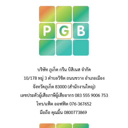
บริษัท ภูเก็ต กรีน บิสิเนส จำกัด
10/178 หมู่ 3 ตำบลวิชิต ถนนขวาง อำเภอเมือง
จังหวัดภูเก็ต 83000 (สำนักงานใหญ่)
เลขประตัวผู้เสียภาษีผู้เสียอากร 083 555 9006 753
โทร/แฟ็ค ออฟฟิต 076-367652
มือถือ คุณมิ้น 0800773869