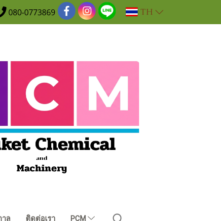
TH
080-0773869
กาล
ติดต่อเรา
PCM