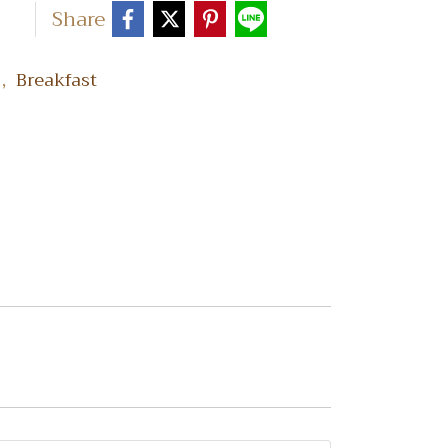
Share
,
ล
Breakfast