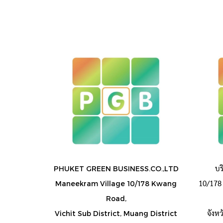
บร
PHUKET GREEN BUSINESS.CO.,LTD
10/178 
Maneekram Village 10/178 Kwang
Road,
จังห
Vichit Sub District, Muang District