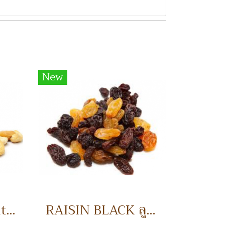
New
Half Cashew Nuts เม็ดมะม่วงหิมพานต์แบ่งครึ่ง
RAISIN BLACK ลูกเกดดำ