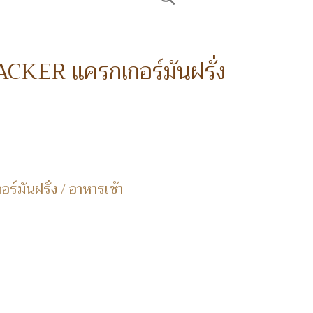
KER แครกเกอร์มันฝรั่ง
ันฝรั่ง / อาหารเช้า