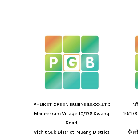
บร
PHUKET GREEN BUSINESS.CO.,LTD
10/178 
Maneekram Village 10/178 Kwang
Road,
จังห
Vichit Sub District, Muang District