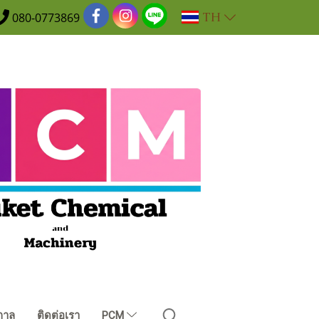
TH
080-0773869
กาล
ติดต่อเรา
PCM