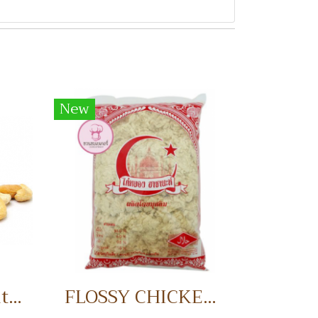
New
Half Cashew Nuts เม็ดมะม่วงหิมพานต์แบ่งครึ่ง
FLOSSY CHICKEN 1 KG. ไก่หยอง