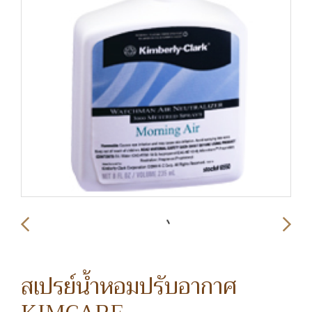
สเปรย์น้ำหอมปรับอากาศ