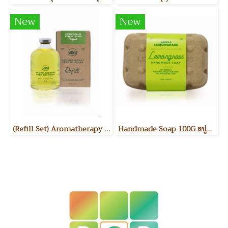
New
New
(Refill Set) Aromatherapy Reed Diffuser 100 ml. น้ำหอมปรับอากาศ
Handmade Soap 100G สบู่อาบน้ำ และล้างมือ กลิ่น ตะไคร้หอม / ตะไคร้หอม+ผสมใยบวบ