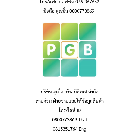
โทร/แฟ็ค ออฟฟิต 076-367652
มือถือ คุณมิ้น 0800773869
บริษัท ภูเก็ต กรีน บิสิเนส จำกัด
สายด่วน ฝ่ายขายและให้ข้อมูลสินค้า
โทร/ไลน์ ID
0800773869 Thai
0815351764 Eng