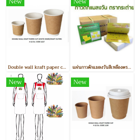
New
New
Double wall kraft paper cup (white inner - kraft outer) แก้วกระดาษรักษ์โลกสองชั้น
แผ่นกาวดักแมลงวันสีเหลืองตรากระต่าย Insect traps
New
New