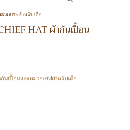
มวกเชฟสำหรับเด็ก
IEF HAT ผ้ากันเปื้อน
นเปื้อนและหมวกเชฟสำหรับเด็ก