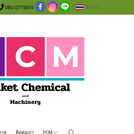
TH
080-0773869
กาล
ติดต่อเรา
PCM