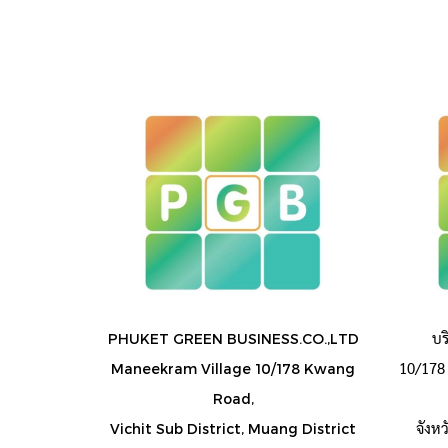
บร
PHUKET GREEN BUSINESS.CO.,LTD
10/178 
Maneekram Village 10/178 Kwang
Road,
จังห
Vichit Sub District, Muang District