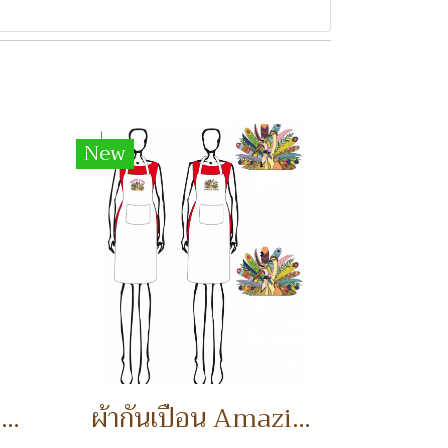
New
PINK ROSE WITH RIBBON 20 BAHT ดอกกุหราบพร้อมริบบิ้น
ผ้ากันเปื้อน Amazing family!