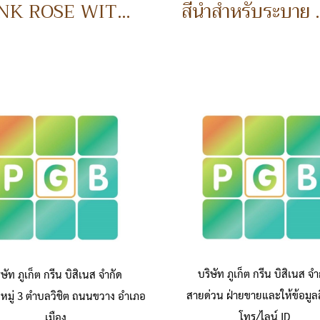
PINK ROSE WITH RIBBON 20 BAHT ดอกกุหราบพร้อมริบบิ้น
สีน้ำสำหรั
บริษัท ภูเก็ต กรีน บิสิเนส จำ
ิษัท ภูเก็ต กรีน บิสิเนส จำกัด
สายด่วน ฝ่ายขายและให้ข้อมูลส
หมู่ 3 ตำบลวิชิต ถนนขวาง อำเภอ
โทร/ไลน์ ID
เมือง