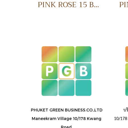
PINK ROSE 15 BAHT ดอกกุหราบ
บร
PHUKET GREEN BUSINESS.CO.,LTD
10/178 
Maneekram Village 10/178 Kwang
Road,