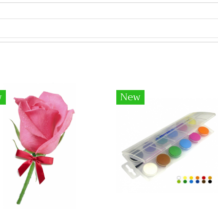
w
New