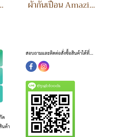
บระบาย water color
ผ้ากันเปื้อน Amazing family!
สอบถามและติดต่อสั่งซื้อสินค้าได้ที่...
@pgbfoods
กัด
ินค้า