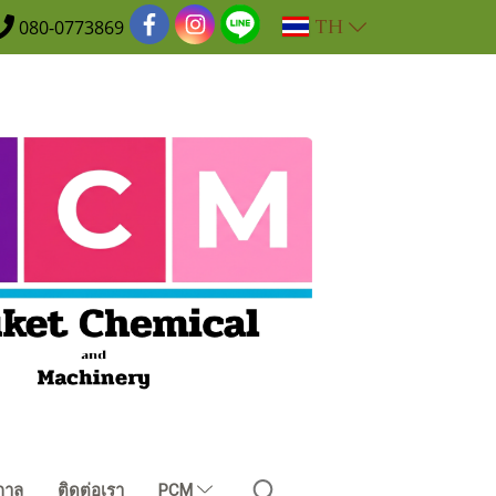
TH
080-0773869
กาล
ติดต่อเรา
PCM