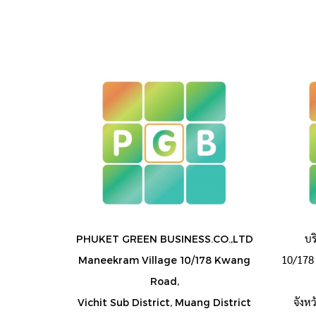
บร
PHUKET GREEN BUSINESS.CO.,LTD
10/178 
Maneekram Village 10/178 Kwang
Road,
จังห
Vichit Sub District, Muang District