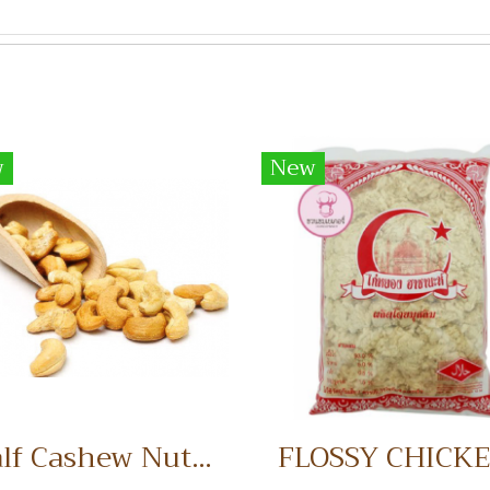
w
New
Half Cashew Nuts เม็ดมะม่วงหิมพานต์แบ่งครึ่ง