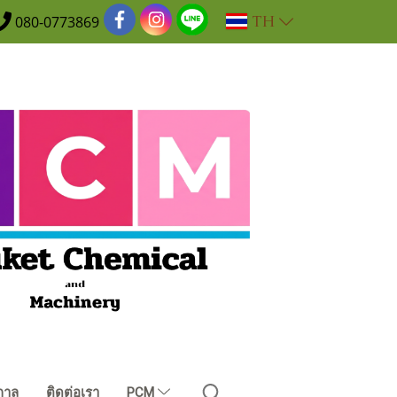
TH
080-0773869
กาล
ติดต่อเรา
PCM