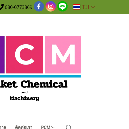
TH
080-0773869
กาล
ติดต่อเรา
PCM