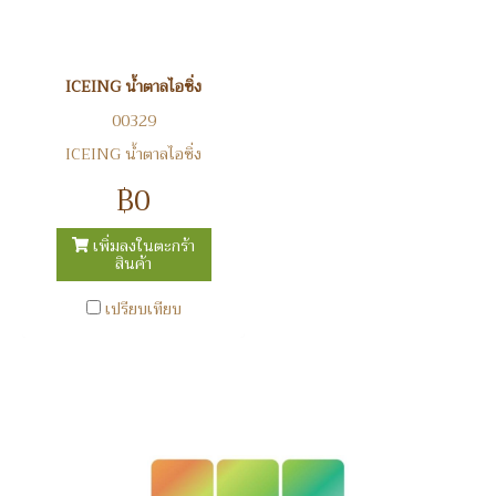
ICEING น้ำตาลไอซิ่ง
00329
ICEING น้ำตาลไอซิ่ง
฿0
เพิ่มลงในตะกร้า
สินค้า
เปรียบเทียบ