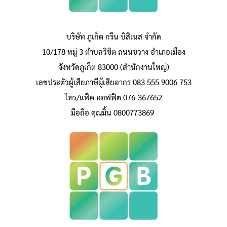
บริษัท ภูเก็ต กรีน บิสิเนส จำกัด
10/178 หมู่ 3 ตำบลวิชิต ถนนขวาง อำเภอเมือง
จังหวัดภูเก็ต 83000 (สำนักงานใหญ่)
เลขประตัวผู้เสียภาษีผู้เสียอากร 083 555 9006 753
โทร/แฟ็ค ออฟฟิต 076-367652
มือถือ คุณมิ้น 0800773869