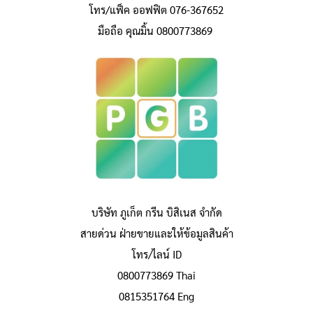
โทร/แฟ็ค ออฟฟิต 076-367652
มือถือ คุณมิ้น 0800773869
บริษัท ภูเก็ต กรีน บิสิเนส จำกัด
สายด่วน ฝ่ายขายและให้ข้อมูลสินค้า
โทร/ไลน์ ID
0800773869 Thai
0815351764 Eng