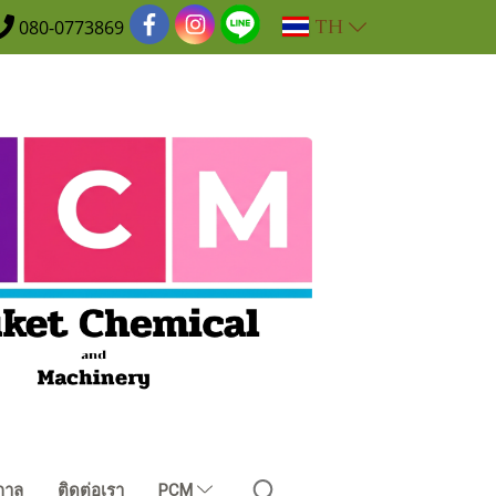
TH
080-0773869
กาล
ติดต่อเรา
PCM