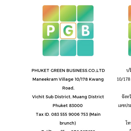
บร
PHUKET GREEN BUSINESS.CO.,LTD
10/178 
Maneekram Village 10/178 Kwang
Road,
จังห
Vichit Sub District, Muang District
เลขประต
Phuket 83000
Tax ID. 083 555 9006 753 (Main
โท
brunch)