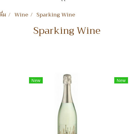
ื่ม
Wine
Sparking Wine
Sparking Wine
New
New