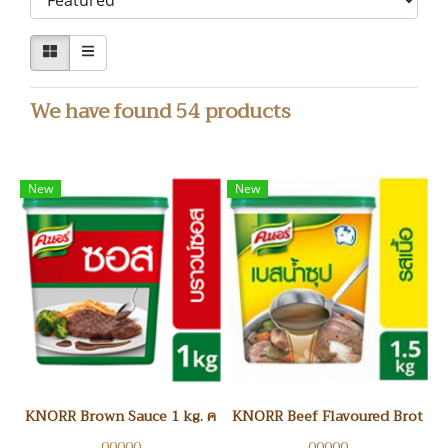
We have found 54 products
New
New
KNORR Brown Sauce 1 kg. คนอบราวน์ซอส
KNORR Beef Flavoured Broth-Bas
00000
00000