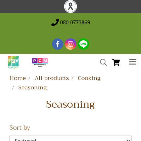
080-0773869
Home
All products
Cooking
Seasoning
Seasoning
Sort by