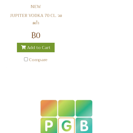
NEW
JUPITER VODKA 70 CL. วอ
ดก้า
฿0
Add to Cart
Compare