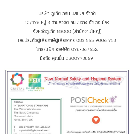
บริษัท ภูเก็ต กรีน บิสิเนส จำกัด
10/178 หมู่ 3 ตำบลวิชิต ถนนขวาง อำเภอเมือง
จังหวัดภูเก็ต 83000 (สำนักงานใหญ่)
เลขประตัวผู้เสียภาษีผู้เสียอากร 083 555 9006 753
โทร/แฟ็ค ออฟฟิต 076-367652
มือถือ คุณมิ้น 0800773869