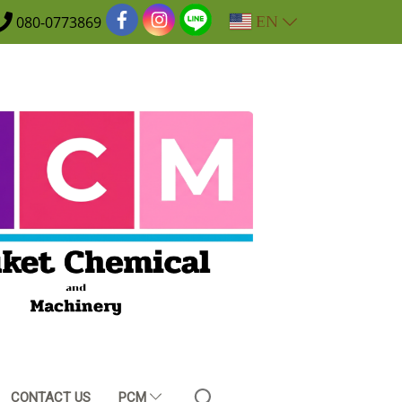
EN
080-0773869
CONTACT US
PCM