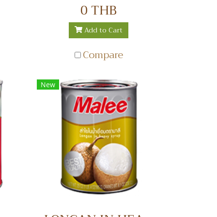
รวม
น้ำเชื่อม
0 THB
Add to Cart
Compare
New