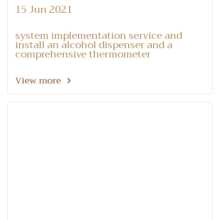
dispenser and a
15 Jun 2021
comprehensive thermometer
system implementation service and
install an alcohol dispenser and a
comprehensive thermometer
View more