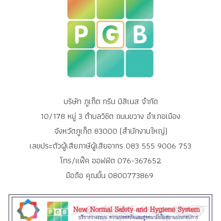
บริษัท ภูเก็ต กรีน บิสิเนส จำกัด
10/178 หมู่ 3 ตำบลวิชิต ถนนขวาง อำเภอเมือง
จังหวัดภูเก็ต 83000 (สำนักงานใหญ่)
เลขประตัวผู้เสียภาษีผู้เสียอากร 083 555 9006 753
โทร/แฟ็ค ออฟฟิต 076-367652
มือถือ คุณมิ้น 0800773869