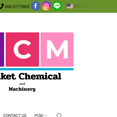
EN
080-0773869
CONTACT US
PCM