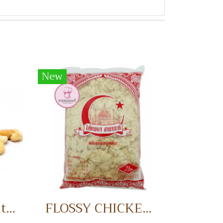
New
Half Cashew Nuts เม็ดมะม่วงหิมพานต์แบ่งครึ่ง
FLOSSY CHICKEN 1 KG. ไก่หยอง