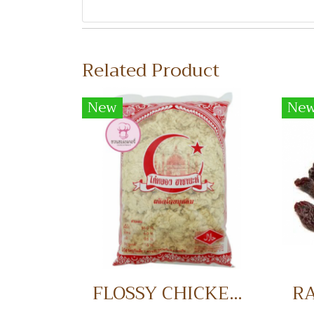
Related Product
New
Ne
FLOSSY CHICKEN 1 KG. ไก่หยอง