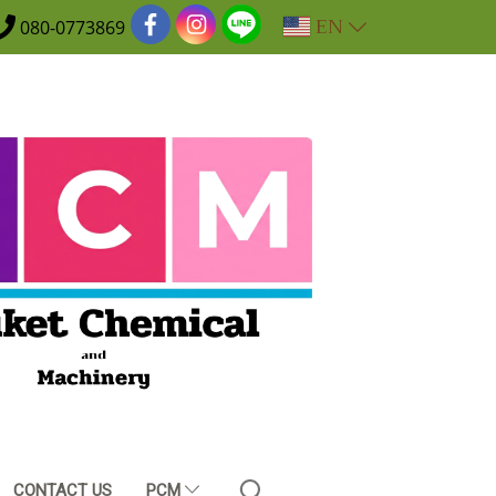
EN
080-0773869
CONTACT US
PCM