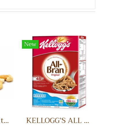
New
Half Cashew Nuts เม็ดมะม่วงหิมพานต์แบ่งครึ่ง
KELLOGG’S ALL BRAN อาหารเช้า