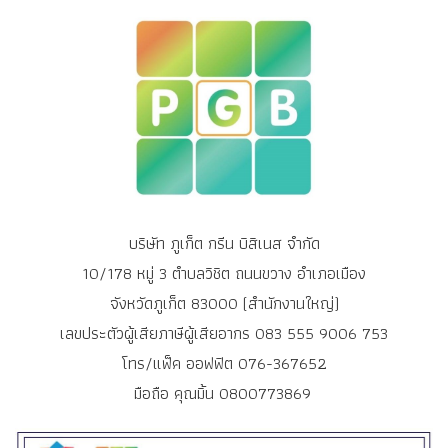
บริษัท ภูเก็ต กรีน บิสิเนส จำกัด
10/178 หมู่ 3 ตำบลวิชิต ถนนขวาง อำเภอเมือง
จังหวัดภูเก็ต 83000 (สำนักงานใหญ่)
เลขประตัวผู้เสียภาษีผู้เสียอากร 083 555 9006 753
โทร/แฟ็ค ออฟฟิต 076-367652
มือถือ คุณมิ้น 0800773869