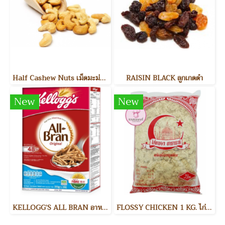
Half Cashew Nuts เม็ดมะม่วงหิมพานต์แบ่งครึ่ง
RAISIN BLACK ลูกเกดดำ
New
New
KELLOGG’S ALL BRAN อาหารเช้า
FLOSSY CHICKEN 1 KG. ไก่หยอง